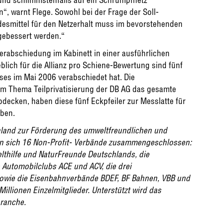
 warnt Flege. Sowohl bei der Frage der Soll-
desmittel für den Netzerhalt muss im bevorstehenden
gebessert werden.“
erabschiedung im Kabinett in einer ausführlichen
lich für die Allianz pro Schiene-Bewertung sind fünf
ses im Mai 2006 verabschiedet hat. Die
eim Thema Teilprivatisierung der DB AG das gesamte
ecken, haben diese fünf Eckpfeiler zur Messlatte für
oben.
chland zur Förderung des umweltfreundlichen und
en sich 16 Non-Profit- Verbände zusammengeschlossen:
hilfe und NaturFreunde Deutschlands, die
Automobilclubs ACE und ACV, die drei
wie die Eisenbahnverbände BDEF, BF Bahnen, VBB und
illionen Einzelmitglieder. Unterstützt wird das
ranche.