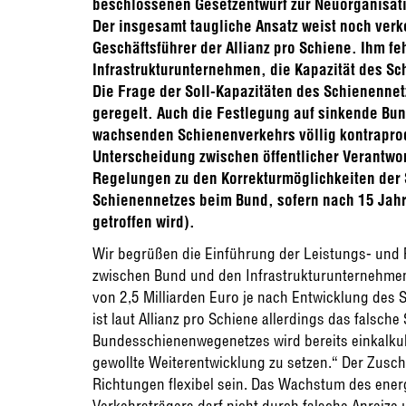
beschlossenen Gesetzentwurf zur Neuorganisat
Der insgesamt taugliche Ansatz weist noch verke
Geschäftsführer der Allianz pro Schiene. Ihm fe
Infrastrukturunternehmen, die Kapazität des Sc
Die Frage der Soll-Kapazitäten des Schienennet
geregelt. Auch die Festlegung auf sinkende Bun
wachsenden Schienenverkehrs völlig kontraprodu
Unterscheidung zwischen öffentlicher Verantw
Regelungen zu den Korrekturmöglichkeiten der 
Schienennetzes beim Bund, sofern nach 15 Jah
getroffen wird).
Wir begrüßen die Einführung der Leistungs- und 
zwischen Bund und den Infrastrukturunternehmen k
von 2,5 Milliarden Euro je nach Entwicklung des 
ist laut Allianz pro Schiene allerdings das falsch
Bundesschienenwegenetzes wird bereits einkalkuli
gewollte Weiterentwicklung zu setzen.“ Der Zusc
Richtungen flexibel sein. Das Wachstum des ener
Verkehrsträgers darf nicht durch falsche Anreize