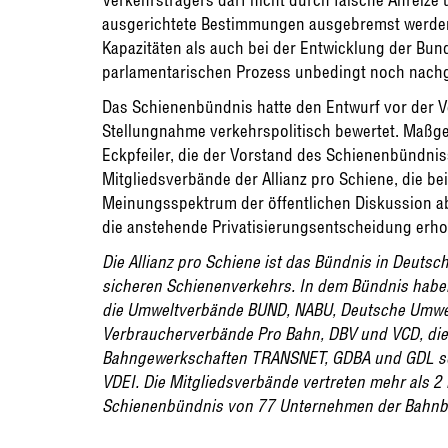
ausgerichtete Bestimmungen ausgebremst werden“,
Kapazitäten als auch bei der Entwicklung der Bun
parlamentarischen Prozess unbedingt noch nach
Das Schienenbündnis hatte den Entwurf vor der V
Stellungnahme verkehrspolitisch bewertet. Maßgeb
Eckpfeiler, die der Vorstand des Schienenbündnis
Mitgliedsverbände der Allianz pro Schiene, die b
Meinungsspektrum der öffentlichen Diskussion abd
die anstehende Privatisierungsentscheidung erh
Die Allianz pro Schiene ist das Bündnis in Deuts
sicheren Schienenverkehrs. In dem Bündnis hab
die Umweltverbände BUND, NABU, Deutsche Umwelt
Verbraucherverbände Pro Bahn, DBV und VCD, die 
Bahngewerkschaften TRANSNET, GDBA und GDL so
VDEI. Die Mitgliedsverbände vertreten mehr als 2 M
Schienenbündnis von 77 Unternehmen der Bahnb