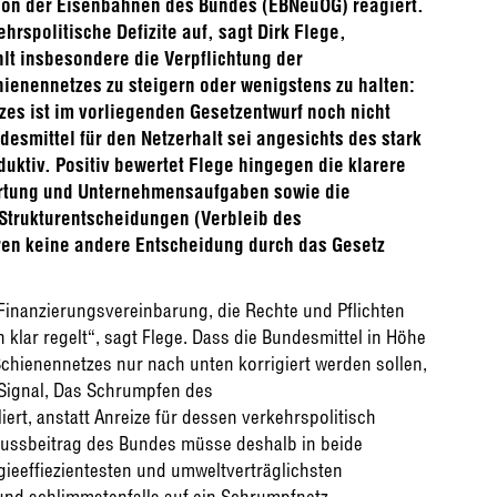
ion der Eisenbahnen des Bundes (EBNeuOG) reagiert.
hrspolitische Defizite auf, sagt Dirk Flege,
hlt insbesondere die Verpflichtung der
hienennetzes zu steigern oder wenigstens zu halten:
zes ist im vorliegenden Gesetzentwurf noch nicht
desmittel für den Netzerhalt sei angesichts des stark
ktiv. Positiv bewertet Flege hingegen die klarere
ortung und Unternehmensaufgaben sowie die
Strukturentscheidungen (Verbleib des
ren keine andere Entscheidung durch das Gesetz
Finanzierungsvereinbarung, die Rechte und Pflichten
lar regelt“, sagt Flege. Dass die Bundesmittel in Höhe
Schienennetzes nur nach unten korrigiert werden sollen,
e Signal, Das Schrumpfen des
ert, anstatt Anreize für dessen verkehrspolitisch
hussbeitrag des Bundes müsse deshalb in beide
gieeffiezientesten und umweltverträglichsten
 und schlimmstenfalls auf ein Schrumpfnetz