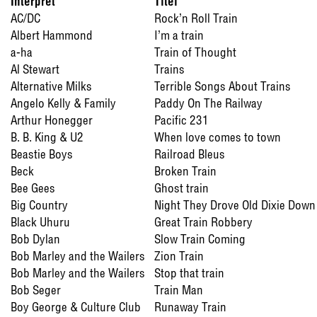
Interpret
Titel
AC/DC
Rock’n Roll Train
Albert Hammond
I’m a train
a-ha
Train of Thought
Al Stewart
Trains
Alternative Milks
Terrible Songs About Trains
Angelo Kelly & Family
Paddy On The Railway
Arthur Honegger
Pacific 231
B. B. King & U2
When love comes to town
Beastie Boys
Railroad Bleus
Beck
Broken Train
Bee Gees
Ghost train
Big Country
Night They Drove Old Dixie Down
Black Uhuru
Great Train Robbery
Bob Dylan
Slow Train Coming
Bob Marley and the Wailers
Zion Train
Bob Marley and the Wailers
Stop that train
Bob Seger
Train Man
Boy George & Culture Club
Runaway Train