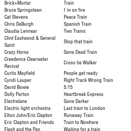
Brick+Mortar
Train
Bruce Springsteen
I´m on fire
Cat Stevens
Peace Train
Chris DeBurgh
Spanish Train
Claudia Lennear
Two Trains
Clint Eastwood & General
Stop that train
Saint
Crazy Horse
Gone Dead Train
Creedence Clearwater
Cross tie Walker
Revival
Curtis Mayfield
People get ready
Cyndi Lauper
Right Track Wrong Train
David Bowie
5:15
Dolly Parton
Heartbreak Express
Electrelane
Gone Darker
Electric light orchestra
Last train to London
Elton John/Eric Clapton
Runaway Train
Eric Clapton and Friends
Train to Nowhere
Flash and the Pan
Waiting for a train