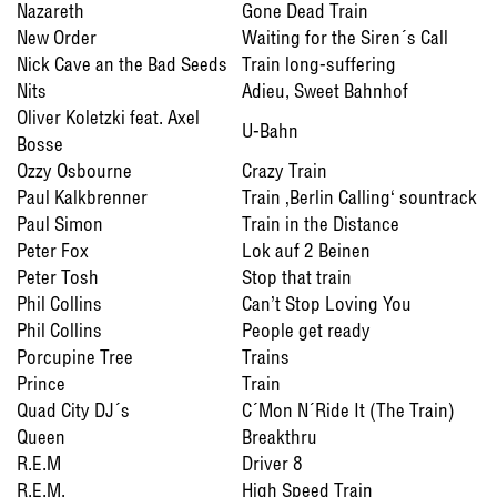
Nazareth
Gone Dead Train
New Order
Waiting for the Siren´s Call
Nick Cave an the Bad Seeds
Train long-suffering
Nits
Adieu, Sweet Bahnhof
Oliver Koletzki feat. Axel
U-Bahn
Bosse
Ozzy Osbourne
Crazy Train
Paul Kalkbrenner
Train ‚Berlin Calling‘ sountrack
Paul Simon
Train in the Distance
Peter Fox
Lok auf 2 Beinen
Peter Tosh
Stop that train
Phil Collins
Can’t Stop Loving You
Phil Collins
People get ready
Porcupine Tree
Trains
Prince
Train
Quad City DJ´s
C´Mon N´Ride It (The Train)
Queen
Breakthru
R.E.M
Driver 8
R.E.M.
High Speed Train