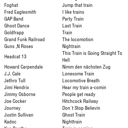
Foghat
Jump that train
Fred Eaglesmith
I like trains
GAP Band
Party Train
Ghost Dance
Last Train
Goldfrapp
Train
Grand Funk Railroad
The locomotion
Guns ‚N Roses
Nightrain
This Train is Going Straight To
Headcat 13
Hell
Howard Carpendale
Nimm den nächsten Zug
J.J. Cale
Lonesome Train
Jethro Tull
Locomotive Breath
Jimi Hendrix
Hear my train a-comin
Jimmy Osborne
People get ready
Joe Cocker
Hitchcock Railway
Journey
Don´t Stop Believin
Justin Sullivan
Ghost Train
Kadoc
Nighttrain