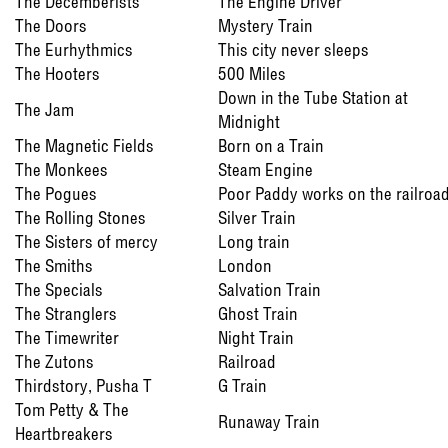
The Decemberists
The Engine Driver
The Doors
Mystery Train
The Eurhythmics
This city never sleeps
The Hooters
500 Miles
Down in the Tube Station at
The Jam
Midnight
The Magnetic Fields
Born on a Train
The Monkees
Steam Engine
The Pogues
Poor Paddy works on the railroa
The Rolling Stones
Silver Train
The Sisters of mercy
Long train
The Smiths
London
The Specials
Salvation Train
The Stranglers
Ghost Train
The Timewriter
Night Train
The Zutons
Railroad
Thirdstory, Pusha T
G Train
Tom Petty & The
Runaway Train
Heartbreakers