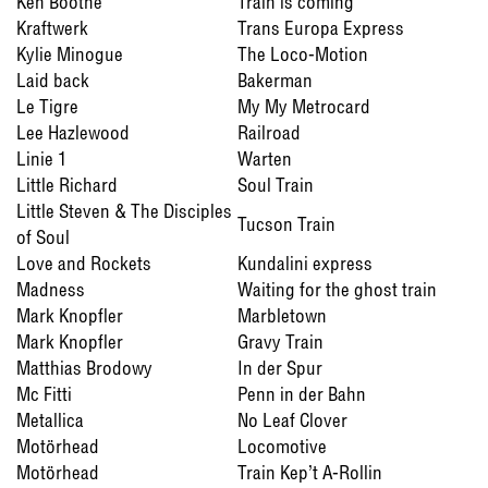
Ken Boothe
Train is coming
Kraftwerk
Trans Europa Express
Kylie Minogue
The Loco-Motion
Laid back
Bakerman
Le Tigre
My My Metrocard
Lee Hazlewood
Railroad
Linie 1
Warten
Little Richard
Soul Train
Little Steven & The Disciples
Tucson Train
of Soul
Love and Rockets
Kundalini express
Madness
Waiting for the ghost train
Mark Knopfler
Marbletown
Mark Knopfler
Gravy Train
Matthias Brodowy
In der Spur
Mc Fitti
Penn in der Bahn
Metallica
No Leaf Clover
Motörhead
Locomotive
Motörhead
Train Kep’t A-Rollin