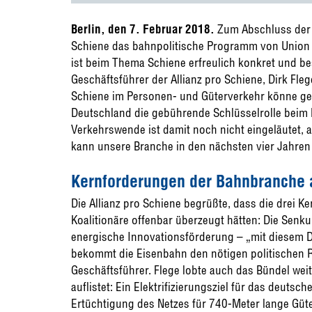
Berlin, den 7. Februar 2018.
Zum Abschluss der K
Schiene das bahnpolitische Programm von Union u
ist beim Thema Schiene erfreulich konkret und bes
Geschäftsführer der Allianz pro Schiene, Dirk Fle
Schiene im Personen- und Güterverkehr könne gel
Deutschland die gebührende Schlüsselrolle beim K
Verkehrswende ist damit noch nicht eingeläutet,
kann unsere Branche in den nächsten vier Jahren 
Kernforderungen der Bahnbranche 
Die Allianz pro Schiene begrüßte, dass die drei
Koalitionäre offenbar überzeugt hätten: Die Senk
energische Innovationsförderung – „mit diesem Dre
bekommt die Eisenbahn den nötigen politischen R
Geschäftsführer. Flege lobte auch das Bündel wei
auflistet: Ein Elektrifizierungsziel für das deuts
Ertüchtigung des Netzes für 740-Meter lange Güte