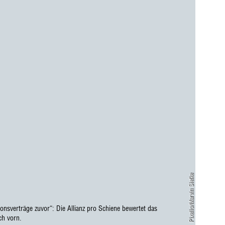
Pixelio/Marvin Siefke
ionsverträge zuvor“: Die Allianz pro Schiene bewertet das
ch vorn.