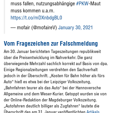
muss fallen, nutzungsabhängige
#PKW
-Maut
muss kommen u.a.m.
https://t.co/mDXnbdgBL0
— mofair (@mofaireV)
January 30, 2021
Vom Fragezeichen zur Falschmeldung
Am 30. Januar berichteten Tageszeitungen republikweit
über die Preisentwicklung im Nahverkehr. Die ganz
überwiegende Mehrzahl sachlich korrekt auf Basis von dpa.
Einige Regionalzeitungen verdrehten den Sachverhalt
jedoch in der Überschrift. „Kosten für Bahn höher als fürs
Auto“ hieß es etwa bei der Leipziger Volkszeitung,
„Bahnfahren teurer als das Auto“ bei der Hannoversche
Allgemeine und dem Weser-Kurier. Getoppt wurden sie von
der Online-Redaktion der Magdeburger Volkszeitung.
„Autofahren deutlich billiger als Zugfahren“ lautete die
Überschrift des am 31. Januar veröffentlichten
Artikels
.