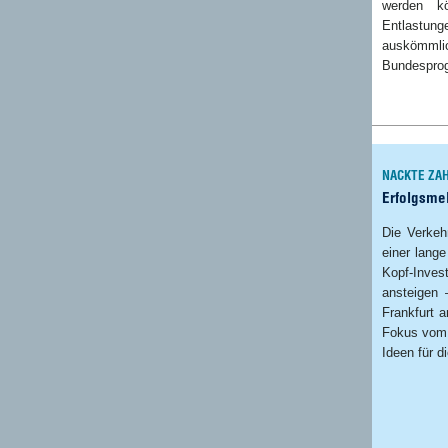
werden k
Entlastung
auskömmli
Bundesprog
NACKTE ZA
Erfolgsmel
Die Verkeh
einer lange
Kopf-Inv
ansteigen 
Frankfurt a
Fokus vom 
Ideen für d