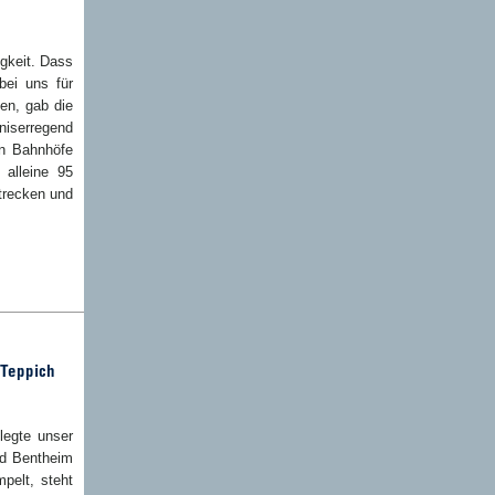
igkeit. Dass
bei uns für
gen, gab die
niserregend
en Bahnhöfe
 alleine 95
Strecken und
 Teppich
legte unser
ad Bentheim
pelt, steht