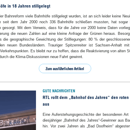
fe in 18 Jahren stillgelegt
er Bahnreform viele Bahnhöfe stillgelegt wurden, ist an sich leider keine Neu
ne seit dem Jahr 2000 noch 336 Bahnhöfe schließen mussten, hat sogar 
n gesorgt. Mit dem Verweis, dass für die Jahre vor 2000 keine Daten vorlie
erung die neuen Zahlen auf eine kleine Anfrage der Grünen heraus. Besorg
lls die geographische Gewichtung der Stilllegungen: 80 % der geschlossen
den neuen Bundesländern. Trauriger Spitzenreiter ist Sachsen-Anhalt mit
Verkehrspunkten. Es bleibt nur zu hoffen, dass die Reaktivierung von alten 
urch die Klima-Diskussionen neue Fahrt gewinnt.
GUTE NACHRICHTEN
RTL rollt dem „Bahnhof des Jahres“ den roten
aus
Eine Auferstehungsgeschichte der besonderen Art 
diesjähriger „Bahnhof des Jahres“-Gewinner aus B
hin. Vor zwei Jahren als „Bad Doofheim“ abgestem