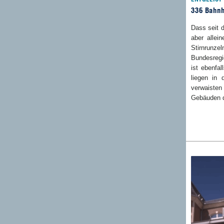
336 Bahnhö
Dass seit d
aber allei
Stirnrunzel
Bundesregi
ist ebenfa
liegen in 
verwaisten 
Gebäuden d