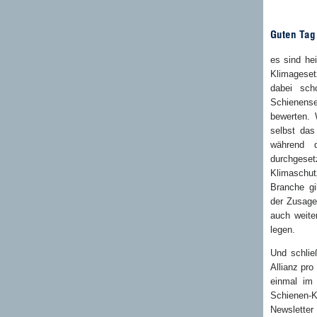
Guten Tag
es sind he
Klimagesetz
dabei sch
Schienens
bewerten. 
selbst das
während d
durchgeset
Klimaschut
Branche gi
der Zusage
auch weite
legen.
Und schlie
Allianz pro
einmal im
Schienen-
Newslette