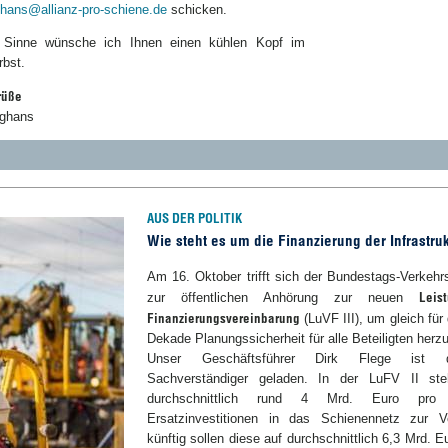
ghans@allianz-pro-schiene.de
schicken.
 Sinne wünsche ich Ihnen einen kühlen Kopf im
rbst.
rüße
nghans
AUS DER POLITIK
Wie steht es um die Finanzierung der Infrastru
Am 16. Oktober trifft sich der Bundestags-Verkeh
Leis
zur öffentlichen Anhörung zur neuen
Finanzierungsvereinbarung
(LuVF III), um gleich für
Dekade Planungssicherheit für alle Beteiligten herzu
Unser Geschäftsführer Dirk Flege ist 
Sachverständiger geladen. In der LuFV II ste
durchschnittlich rund 4 Mrd. Euro pro
Ersatzinvestitionen in das Schienennetz zur V
künftig sollen diese auf durchschnittlich 6,3 Mrd. E