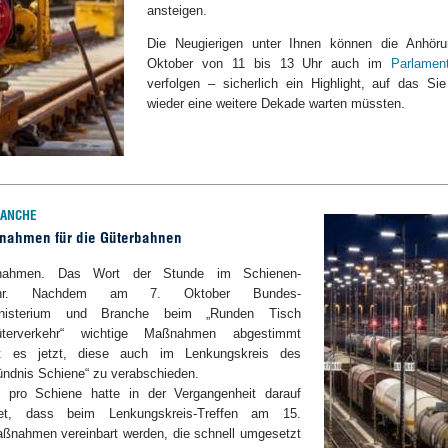
ansteigen.
Die Neugierigen unter Ihnen können die Anhör
Oktober von 11 bis 13 Uhr auch im
Parlamen
verfolgen – sicherlich ein Highlight, auf das Si
wieder eine weitere Dekade warten müssten.
RANCHE
nahmen für die Güterbahnen
ßnahmen. Das Wort der Stunde im Schienen-
rkehr. Nachdem am 7. Oktober Bundes-
ministerium und Branche beim „Runden Tisch
üterverkehr“ wichtige Maßnahmen abgestimmt
lt es jetzt, diese auch im Lenkungskreis des
ündnis Schiene“ zu verabschieden.
z pro Schiene hatte in der Vergangenheit darauf
itet, dass beim Lenkungskreis-Treffen am 15.
ßnahmen vereinbart werden, die schnell umgesetzt