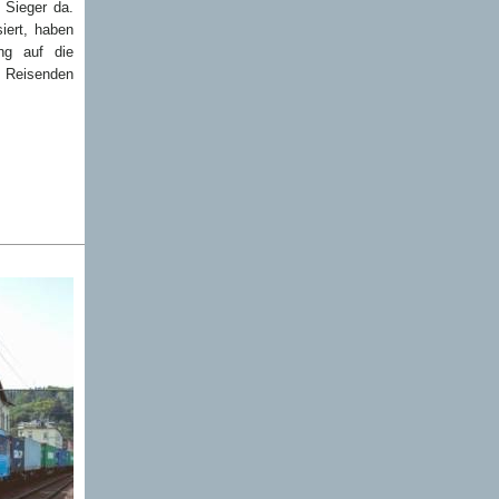
r Sieger da.
iert, haben
ng auf die
 Reisenden