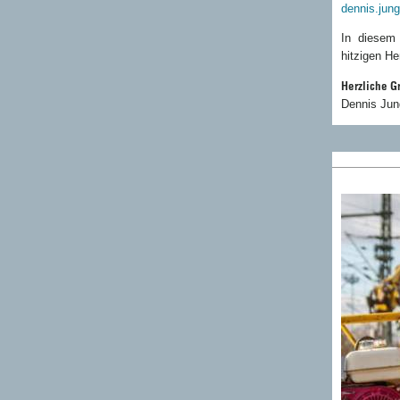
dennis.jun
In diesem
hitzigen He
Herzliche G
Dennis Ju