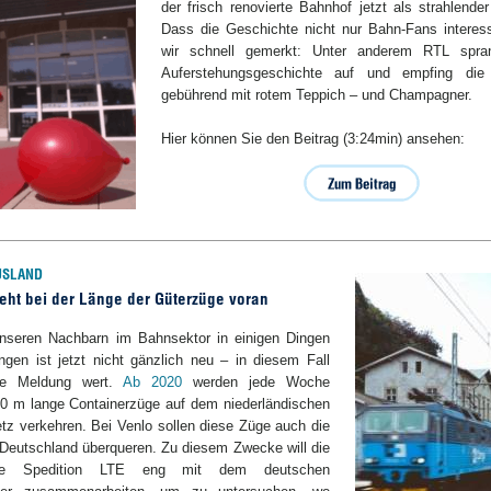
der frisch renovierte Bahnhof jetzt als strahlende
Dass die Geschichte nicht nur Bahn-Fans interess
wir schnell gemerkt: Unter anderem RTL spra
Auferstehungsgeschichte auf und empfing die
gebührend mit rotem Teppich – und Champagner.
Hier können Sie den Beitrag (3:24min) ansehen:
USLAND
eht bei der Länge der Güterzüge voran
nseren Nachbarn im Bahnsektor in einigen Dingen
ängen ist jetzt nicht gänzlich neu – in diesem Fall
ne Meldung wert.
Ab 2020
werden jede Woche
0 m lange Containerzüge auf dem niederländischen
tz verkehren. Bei Venlo sollen diese Züge auch die
Deutschland überqueren. Zu diesem Zwecke will die
nde Spedition LTE eng mit dem deutschen