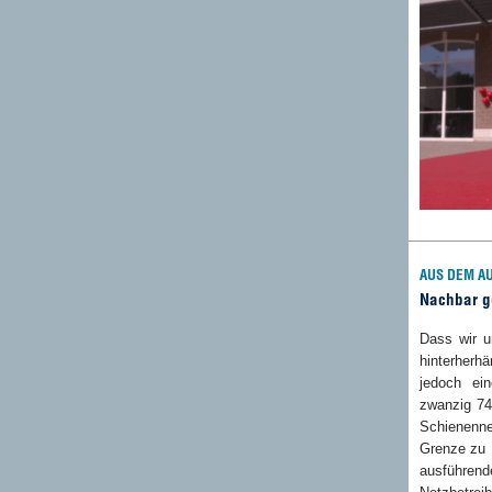
AUS DEM A
Nachbar g
Dass wir u
hinterherh
jedoch ei
zwanzig 74
Schienenne
Grenze zu 
ausführe