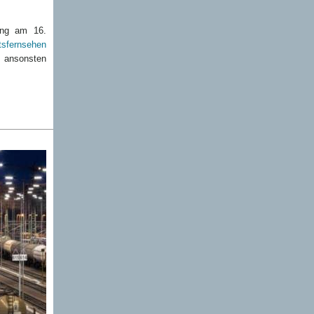
ung am 16.
tsfernsehen
e ansonsten