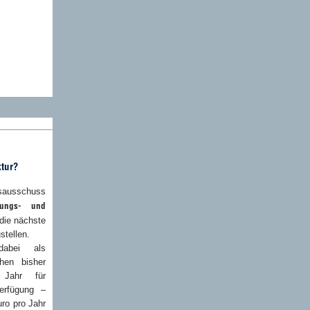
ktur?
rsausschuss
tungs- und
 die nächste
stellen.
dabei als
hen bisher
 Jahr für
erfügung –
uro pro Jahr