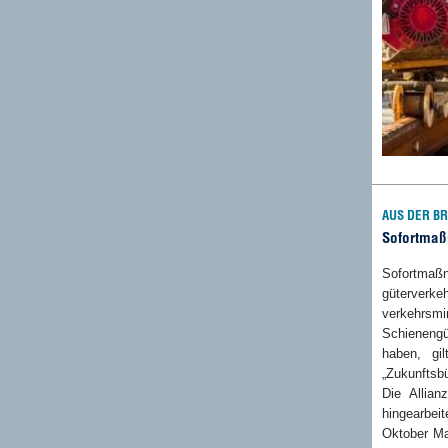
AUS DER B
Sofortmaß
Sofortma
güterve
verkehrs
Schieneng
haben, gi
„Zukunftsb
Die Allian
hingearbe
Oktober Ma