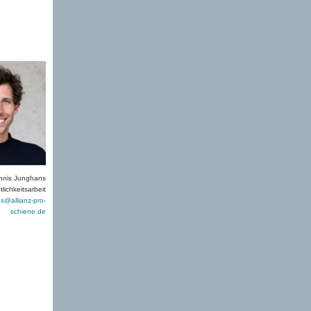
nnis Junghans
lichkeitsarbeit
s@allianz-pro-
schiene.de