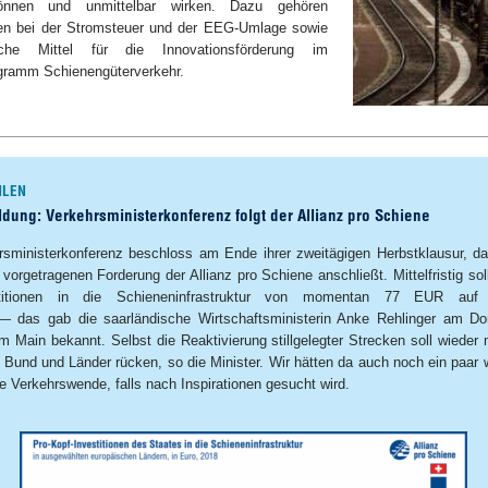
önnen und unmittelbar wirken. Dazu gehören
en bei der Stromsteuer und der EEG-Umlage sowie
che Mittel für die Innovationsförderung im
ramm Schienengüterverkehr.
HLEN
dung: Verkehrsministerkonferenz folgt der Allianz pro Schiene
rsministerkonferenz beschloss am Ende ihrer zweitägigen Herbstklausur, da
 vorgetragenen Forderung der Allianz pro Schiene anschließt. Mittelfristig sol
estitionen in die Schieneninfrastruktur von momentan 77 EUR au
— das gab die saarländische Wirtschaftsministerin Anke Rehlinger am Do
m Main bekannt. Selbst die Reaktivierung stillgelegter Strecken soll wieder
Bund und Länder rücken, so die Minister. Wir hätten da auch noch ein paar w
ie Verkehrswende, falls nach Inspirationen gesucht wird.