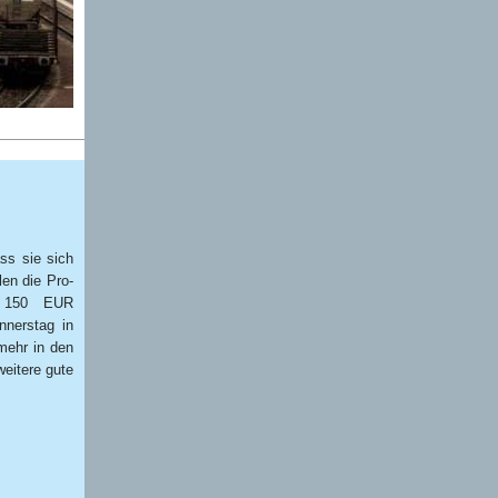
ss sie sich
len die Pro-
f 150 EUR
nnerstag in
 mehr in den
eitere gute