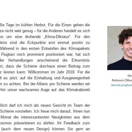
iße Tage im kühlen Herbst. Für die Einen gehen die
e nicht weit genug – für die Anderen handelt es sich
on um eine drohende „Klima-Diktatur“. Für den
ektor sind die Eckpunkte erst einmal positiv zu
Während in den ersten Entwürfen des Klimapakets
 Flugtaxi noch prominent positioniert war, hat sich
er Verhandlungen anscheinend die Erkenntnis
zt, dass die Schiene durchaus einen Beitrag zum
z leisten kann. Willkommen im Jahr 2019. Für die
De
lt es jetzt, auf die Einhaltung und Ausgewogenheit
Referent Öffent
n zu achten. Bei der Allianz pro Schiene werden wir
dennis.junghan
rhin unser wachsames Auge auf das Klimakabinett
ßlich darf ich mich als neues Gesicht im Team der
 Schiene vorstellen. Ich freue mich darauf, Ihnen nun
 Monat die interessantesten Neuigkeiten aus dem
Kosmos präsentieren zu dürfen. Ihr Feedback zum
r (auch dem neuen Design) können Sie gern an