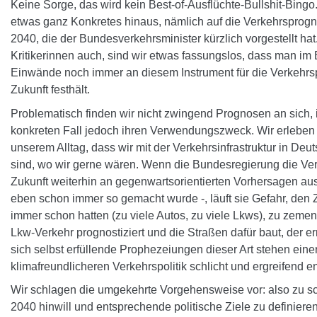
Keine Sorge, das wird kein Best-of-Ausflüchte-Bullshit-Bingo.
etwas ganz Konkretes hinaus, nämlich auf die Verkehrsprogn
2040, die der Bundesverkehrsminister kürzlich vorgestellt hat
Kritikerinnen auch, sind wir etwas fassungslos, dass man im 
Einwände noch immer an diesem Instrument für die Verkehrs
Zukunft festhält.
Problematisch finden wir nicht zwingend Prognosen an sich,
konkreten Fall jedoch ihren Verwendungszweck. Wir erleben s
unserem Alltag, dass wir mit der Verkehrsinfrastruktur in Deu
sind, wo wir gerne wären. Wenn die Bundesregierung die Verk
Zukunft weiterhin an gegenwartsorientierten Vorhersagen ausr
eben schon immer so gemacht wurde -, läuft sie Gefahr, den 
immer schon hatten (zu viele Autos, zu viele Lkws), zu zeme
Lkw-Verkehr prognostiziert und die Straßen dafür baut, der er
sich selbst erfüllende Prophezeiungen dieser Art stehen eine
klimafreundlicheren Verkehrspolitik schlicht und ergreifend e
Wir schlagen die umgekehrte Vorgehensweise vor: also zu s
2040 hinwill und entsprechende politische Ziele zu definieren