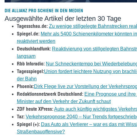
DIE ALLIANZ PRO SCHIENE IN DEN MEDIEN
Ausgewählte Artikel der letzten 30 Tage
Tagesschau.de:
Zu wenige stillgelegte Bahnstrecken reak
Spiegel.de:
Mehr als 5400 Schienenkilometer könnten i
reaktiviert werden
Deutschlandfunk:
Reaktivierung von stillgelegten Bahnst
langsam
Rbb Inforadio:
Nur Schneckentempo bei Wiederbelebung
Tagesspiegel:
Union fordert leichtere Nutzung von brach
der Bahn
Phoenix:
Dirk Flege live zur Vorstellung der Verkehrspr
Redaktionsnetzwerk Deutschland:
Eine Prognose und ihre
Minister auf den Verkehr der Zukunft schaut
ZDF heute XPress:
Auto auch künftig wichtigstes Verkehrs
Taz:
Verkehrsprognose 2040 – Nur Trends fortgeschrie
Spiegel (+):
Das Auto als Verlierer – war es das mit Wiss
Straßenbauoffensive?