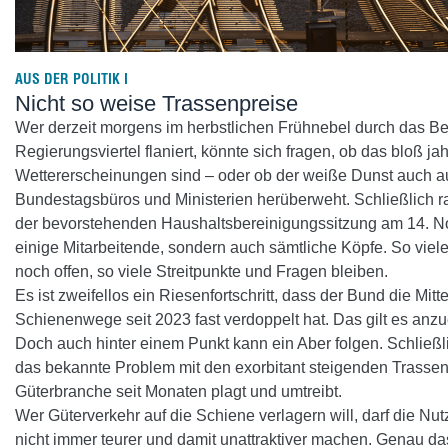
AUS DER POLITIK I
Nicht so weise Trassenpreise
Wer derzeit morgens im herbstlichen Frühnebel durch das Be
Regierungsviertel flaniert, könnte sich fragen, ob das bloß jah
Wettererscheinungen sind – oder ob der weiße Dunst auch a
Bundestagsbüros und Ministerien herüberweht. Schließlich 
der bevorstehenden Haushaltsbereinigungssitzung am 14. N
einige Mitarbeitende, sondern auch sämtliche Köpfe. So viele
noch offen, so viele Streitpunkte und Fragen bleiben.
Es ist zweifellos ein Riesenfortschritt, dass der Bund die Mittel
Schienenwege seit 2023 fast verdoppelt hat. Das gilt es anz
Doch auch hinter einem Punkt kann ein Aber folgen. Schließl
das bekannte Problem mit den exorbitant steigenden Trassen
Güterbranche seit Monaten plagt und umtreibt.
Wer Güterverkehr auf die Schiene verlagern will, darf die Nu
nicht immer teurer und damit unattraktiver machen. Genau da