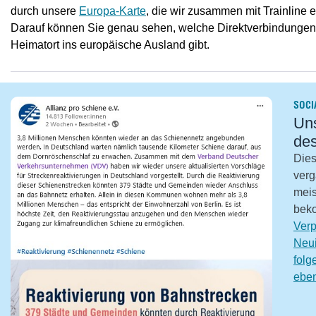
durch unsere
Europa-Karte
, die wir zusammen mit Trainline e
Darauf können Sie genau sehen, welche Direktverbindungen
Heimatort ins europäische Ausland gibt.
SOCI
Un
de
Dies
verg
meis
bek
Verp
Neui
folg
eben