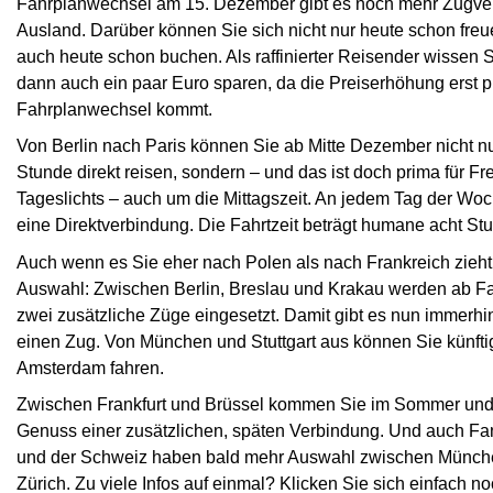
Fahrplanwechsel am 15. Dezember gibt es noch mehr Zugve
Ausland. Darüber können Sie sich nicht nur heute schon fre
auch heute schon buchen. Als raffinierter Reisender wissen S
dann auch ein paar Euro sparen, da die Preiserhöhung erst p
Fahrplanwechsel kommt.
Von Berlin nach Paris können Sie ab Mitte Dezember nicht nu
Stunde direkt reisen, sondern – und das ist doch prima für F
Tageslichts – auch um die Mittagszeit. An jedem Tag der Woc
eine Direktverbindung. Die Fahrtzeit beträgt humane acht St
Auch wenn es Sie eher nach Polen als nach Frankreich zieh
Auswahl: Zwischen Berlin, Breslau und Krakau werden ab F
zwei zusätzliche Züge eingesetzt. Damit gibt es nun immerhin
einen Zug. Von München und Stuttgart aus können Sie künftig
Amsterdam fahren.
Zwischen Frankfurt und Brüssel kommen Sie im Sommer und 
Genuss einer zusätzlichen, späten Verbindung. Und auch F
und der Schweiz haben bald mehr Auswahl zwischen Münch
Zürich. Zu viele Infos auf einmal? Klicken Sie sich einfach 