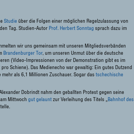
ne
Studie
über die Folgen einer möglichen Regelzulassung von
eden Tag. Studien-Autor
Prof. Herbert Sonntag
sprach dazu im
mmelten wir uns gemeinsam mit unseren Mitgliedsverbänden
am
Brandenburger Tor
, um unseren Unmut über die deutsche
ulieren (Video-Impressionen von der Demonstration gibt es im
z pro Schiene). Das Medienecho war gewaltig: Ein gutes Dutzend
e mehr als 6,1 Millionen Zuschauer. Sogar das
tschechische
Alexander Dobrindt nahm den geballten Protest gegen seine
m am Mittwoch
gut gelaunt
zur Verleihung des Titels „
Bahnhof des
telle.