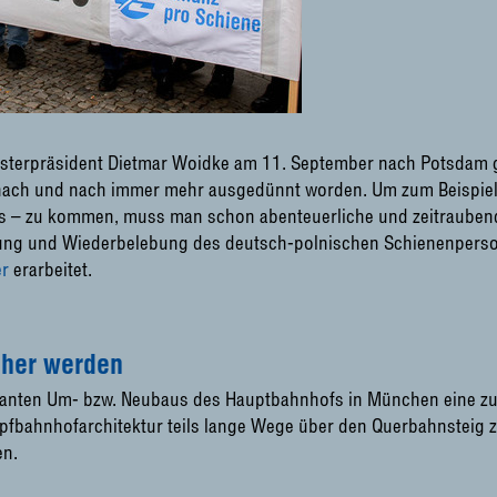
sterpräsident Dietmar Woidke am 11. September nach Potsdam ge
nach und nach immer mehr ausgedünnt worden. Um zum Beispiel
pas – zu kommen, muss man schon abenteuerliche und zeitraube
erung und Wiederbelebung des deutsch-polnischen Schienenpersone
er
erarbeitet.
cher werden
lanten Um- bzw. Neubaus des Hauptbahnhofs in München eine zu
fbahnhofarchitektur teils lange Wege über den Querbahnsteig z
en.