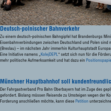
Deutsch-polnischer Bahnverkehr
Zu einem deutsch-polnischen Bahngipfel hat Brandenburgs Mini
Eisenbahnverbindungen zwischen Deutschland und Polen sind 
(Breslau) – im nächsten Jahr immerhin Kulturhauptstadt Euro
Eine Initiative namens „
KolejDEPL
“ setzt sich nun für die Förd
mehr politische Aufmerksamkeit und hat dazu ein
Positionspapi
Münchner Hauptbahnhof soll kundenfreundli
Der Fahrgastverband Pro Bahn Oberbayern hat im Zuge des gep
gefordert. Bislang müssen Reisende zu Umsteigen wegen der Kop
Forderung anschließen möchte, kann diese
Petition
unterzeichn