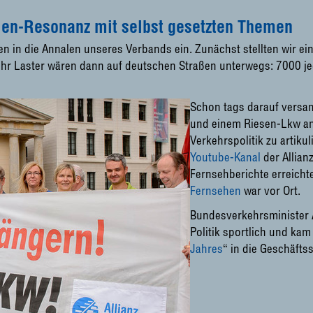
dien-Resonanz mit selbst gesetzten Themen
en in die Annalen unseres Verbands ein. Zunächst stellten wir ei
ehr Laster wären dann auf deutschen Straßen unterwegs: 7000 j
Schon tags darauf versa
und einem Riesen-Lkw 
Verkehrspolitik zu artik
Youtube-Kanal
der Allian
Fernsehberichte erreicht
Fernsehen
war vor Ort.
Bundesverkehrsminister 
Politik sportlich und ka
Jahres
“ in die Geschäftss